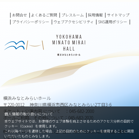
お問合せ
よくあるご質問
プレスルーム
採用情報
サイトマップ
プライバシーポリシー
ウェブアクセシビリティ
SNS運用ポリシー
横浜みなとみらいホール
〒220-0012 神奈川県横浜市西区みなとみらい2丁目3-6
チケット・公演内容 について ：045-682-2000
個人情報の取り扱いについて
ホールご利用、その他について：045-682-2020
本ウェブサイトでは、お客様のウェブ体験を向上させるためのアクセス分析の目的で
クッキー（Cookie）を使用します。
これ以降ページを遷移した場合、上記の目的のためにクッキーを使用することに同意
横浜みなとみらいホールは、公益財団法人横浜市芸術文化振興財団が運営して
いただいたものとみなします。
います。