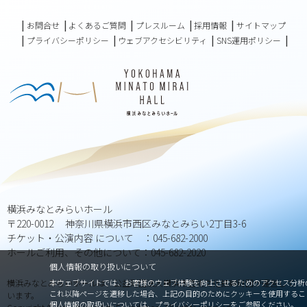
お問合せ
よくあるご質問
プレスルーム
採用情報
サイトマップ
プライバシーポリシー
ウェブアクセシビリティ
SNS運用ポリシー
横浜みなとみらいホール
〒220-0012 神奈川県横浜市西区みなとみらい2丁目3-6
チケット・公演内容 について ：045-682-2000
ホールご利用、その他について：045-682-2020
個人情報の取り扱いについて
本ウェブサイトでは、お客様のウェブ体験を向上させるためのアクセス分析の目
横浜みなとみらいホールは、公益財団法人横浜市芸術文化振興財団が運営して
これ以降ページを遷移した場合、上記の目的のためにクッキーを使用するこ
います。
個人情報の取扱いについては、
プライバシーポリシー
をご参照ください。