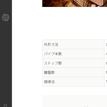
外形寸法
パイプ本数
ストップ数
鍵盤数
調律法