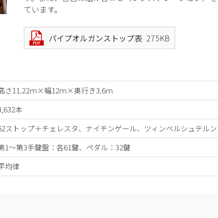
ています。
パイプオルガンストップ表
275KB
高さ11.22ｍ×幅12ｍ×奥行き3.6ｍ
4,632本
62ストップ＋チェレスタ、ナイチンゲール、ツィンベルシュテルン
第1〜第3手鍵盤：各61鍵、ペダル：32鍵
平均律