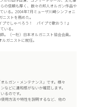
ンルの自作自演、コンサートホール、文化事
からの信頼も厚く、数々の邦人オルガン作品や
いる。2004年7月ミューザ川崎シンフォニ
ルガニストを務めた。
パイプでしゃべろう！ パイプで歌おう！』
得ている。
講師。（一社）日本オルガニスト協会会員。
ルオルガニストに就任。
「オルガン・メンテナンス」です。様々
ョンなどに違和感がないか確認します。
ているのです。
の使用方法や特性を説明するなど、他の