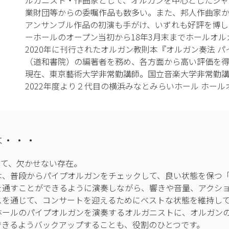
ルガニスト・作曲家として、オルガンを中心としたジャ
業財団等からの委嘱作品も数多い。また、邦人作曲家
アンサンブル作品の初演も手がけ、いずれも好評を博して
ーホールのオープン当初から18年3月末までホールオ
2020年に刊行されたオルガン教則本『オルガン奏法 
（道和書院）の編著者を務め、各方面から高い評価を
現在、東京藝術大学非常勤講師。国立音楽大学非常勤
2022年度より２代目の横浜みなとみらいホール ホー
は・・・
って、欠かせない存在。
は、普段からパイプオルガンをチェックして、良い状態を保つ
を通すことができるように演奏しながら、響きや音量、アクシ
スを通じて、コンサートを迎えるためにベストな状態を維持し
ホールのパイプオルガンを演奏するオルガニストに、オルガン
できるようバックアップすることも、役割のひとつです。