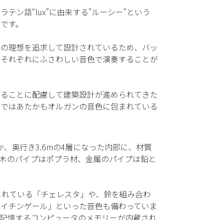
ン語“lux”に由来する"ルーシー"という
です。
ンの理想を追求して設計されているため、バッ
、それぞれにふさわしい音色で演奏することが
せることに配慮して建築設計が進められてきた
席ではあたかもオルガンの音色に包まれている
か、奥行き3.6mの4層になった内部に、材質
木のパイプはポプラ材、金属のパイプは鉛と
まれている「チェレスタ」や、鈴を組み合わ
ナイチンゲール」といった音色も備わっていま
記憶するコンピュータのメモリーが内蔵され