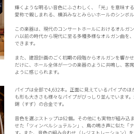
輝くような明るい音色にふさわしく、「光」を意味するラテ
愛称で親しまれる、横浜みなとみらいホールのシンボル
この楽器は、現代のコンサートホールにおけるオルガ
ハ以前の時代から現代に至る多種多様なオルガン曲を
できます。
また、建設計画のごく初期の段階からオルガンを響か
だけに、ホール全体が一つの楽器のように共鳴し、客
ように感じられます。
パイプは全部で4,632本。正面に見えているパイプのほ
も形も大きさも様々なパイプがびっしり並んでいます。
錫（すず）の合金です。
音色を選ぶストップは62個。その他にも実物が組み込
せた「ツィンベルシュテルン」、鳥の鳴き声に似た「
す。また、音色の組み合わせ（レジストレーション）を