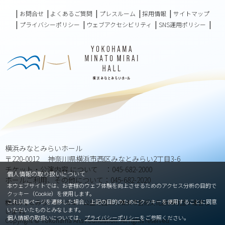
お問合せ
よくあるご質問
プレスルーム
採用情報
サイトマップ
プライバシーポリシー
ウェブアクセシビリティ
SNS運用ポリシー
横浜みなとみらいホール
〒220-0012 神奈川県横浜市西区みなとみらい2丁目3-6
チケット・公演内容 について ：045-682-2000
個人情報の取り扱いについて
ホールご利用、その他について：045-682-2020
本ウェブサイトでは、お客様のウェブ体験を向上させるためのアクセス分析の目的で
クッキー（Cookie）を使用します。
これ以降ページを遷移した場合、上記の目的のためにクッキーを使用することに同意
横浜みなとみらいホールは、公益財団法人横浜市芸術文化振興財団が運営して
いただいたものとみなします。
います。
個人情報の取扱いについては、
プライバシーポリシー
をご参照ください。
Copyright © Yokohama Arts Foundation. All rights reserved.