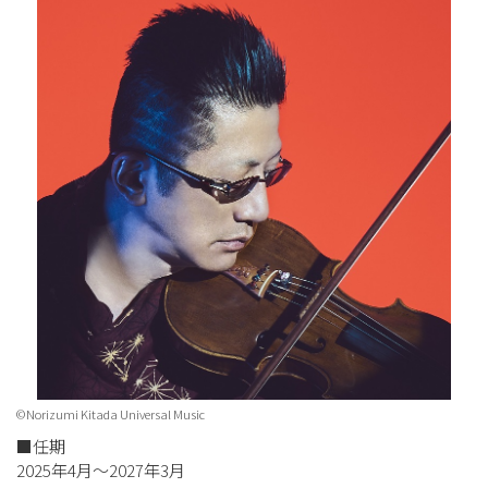
©Norizumi Kitada Universal Music
■任期
2025年4月～2027年3月