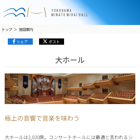
トップ
施設案内
シェア
ポスト
大ホール
極上の音響で音楽を味わう
大ホールは2,020席。コンサートホールには最適と言われるシ