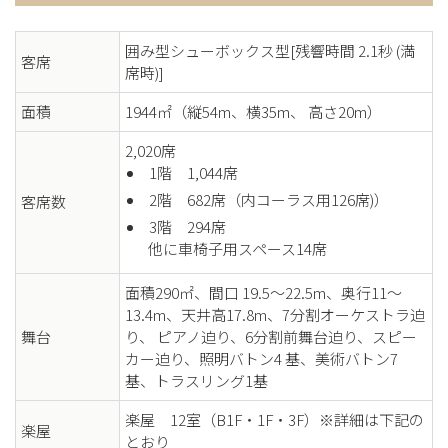
囲み型シューボックス型[残響時間 2.1秒 (満
客席
席時)]
面積
1944㎡（縦54m、横35m、 高さ20m）
2,020席
1階 1,044席
2階 682席（内コーラス用126席)）
客席数
3階 294席
他に車椅子用スペース14席
面積290㎡、間口 19.5〜22.5m、奥行11〜
13.4m、天井高17.8m、7分割オーケストラ迫
舞台
り、 ピアノ迫り、6分割前舞台迫り、スピー
カー迫り、照明バトン4 基、美術バトン7
基、トラスリング1基
楽屋 12室（B1F・1F・3F）※詳細は下記の
楽屋
とおり