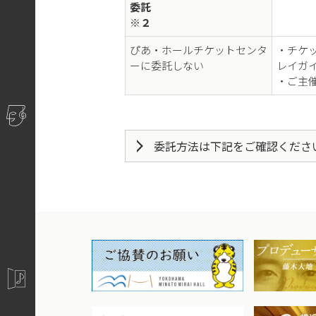
※ 委託の詳細につきましてはチケッ
委託
※２
ぴあ・ホールチケットセンタ
・チケ
ーに委託しない
レイガ
※２ オリジナルチケット（原券
・ご主
枚数限定サービス / 横浜みなとみ
お預かりするチケットの枚数
委託方法は下記をご確認くださ
原則としてお預かりするチケットの枚
チケット受渡し日
発売日の１週間前までにチケットの
※ 無料公演など、内容によってはお
※受渡し日にご用意いただくもの
オリジナルチケット
チラシ：100枚～200枚