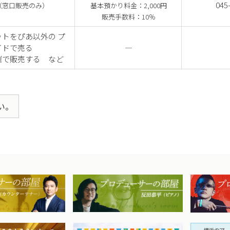
トぴあご担当者（
http://itaku.pia.jp/
）にお問い合わせください
045-682
（窓口販売のみ）
基本預かり料金：2,000円
販売手数料：10％
ットをぴあ以外の プ
イドで売る
―
）のホールチケットセンター委託について
催で販売する など
らいホールチケットセンター窓口のみでの取り扱いとなります。
い。
数は、200枚を上限とします。200枚を超える場合はご相談く
受渡しをお願いいたします。必ず事前に受渡し日をご予約のうえ
受けできないチケットもございます。あらかじめご了承くださ