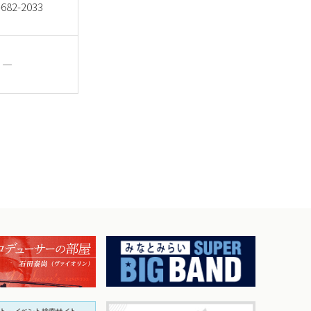
。
-2033
―
ださい。
、チケットセンター窓口にお越しください。
い。