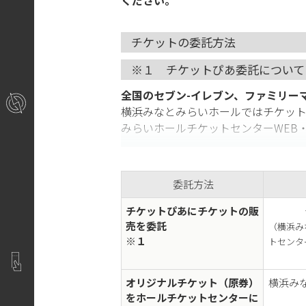
ください。
チケットの委託方法
※１ チケットぴあ委託について
全国のセブン-イレブン、ファミリー
横浜みなとみらいホールではチケッ
みらいホールチケットセンターWEB
※ チケットぴあに委託される場合は
委託方法
この他に次のようなメリットがありま
チケットぴあにチケットの販
売を委託
（横浜み
※１
◆ チケットぴあのシステムを通じて
トセンタ
◆ チケットの購入は24時間可能と
◆ 自由席も指定席も販売できます。
オリジナルチケット（原券）
横浜み
をホールチケットセンターに