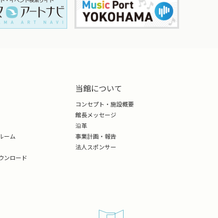
当館について
3）に直接お電話でお問合せください。
コンセプト・施設概要
。
館長メッセージ
沿革
返券いたします。
ルーム
事業計画・報告
法人スポンサー
期間の掲出はできない場合がございます。
ウンロード