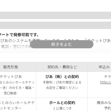
マートで発券可能です。
トぴあのシステムを運用しています。このため、「チケットぴあ
・電話・窓口での取扱いが可能となります。
、ホールチケットセンターでも取扱いできるよう、チケットぴ
販売形態
契約先・費用など
申込み
す。
チケットぴあ
ぴあ（株）との契約
チケッ
http:/
なとみらいホールチケッ
手数料：ぴあの規定による
集金、発券、在庫の一元管理ができます。
ー含）のＷＥＢ・電話・
右記をご確認ください
窓口取扱
なります。（一部メンテナンス時間を除く）
なとみらいホールチケ
ホールとの契約
横浜みな
ットセンター
予約連
１公演につき