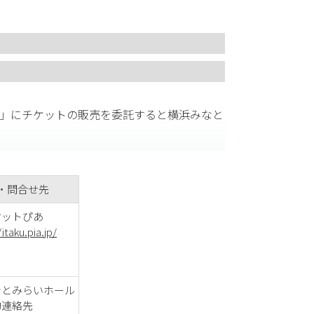
」にチケットの販売を委託すると横浜みなと
あ担当者に設定をご依頼ください。
・問合せ先
トぴあ
/itaku.pia.jp/
とみらいホール
絡先