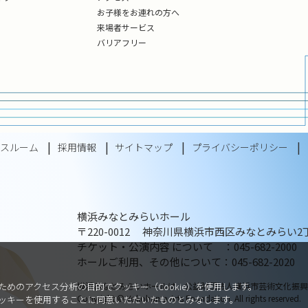
お子様をお連れの方へ
来場者サービス
バリアフリー
レスルーム
採用情報
サイトマップ
プライバシーポリシー
横浜みなとみらいホール
〒220-0012 神奈川県横浜市西区みなとみらい2丁
チケット・公演内容 について ：045-682-2000
ホールご利用、その他について：045-682-2020
横浜みなとみらいホールは、公益財団法人横浜市芸術文化振興
めのアクセス分析の目的でクッキー（Cookie）を使用します。
Copyright © Yokohama Arts Foundation. All rights reserved.
ッキーを使用することに同意いただいたものとみなします。