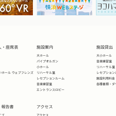
表
(指定席の場合) (★)
だけます。
入・座席表
施設案内
施設貸出
売期間中の販売状況は、予約連絡先（TEL:045-682-203
大ホール
大小ホール
･追加につきましても、ご連絡のうえ来館日程をご調整ください
パイプオルガン
音楽練習室
小ホール
リハーサル室
でとなり、販売期間終了後に残券がある場合には、公演当日に
いホール ウェブフレンズ
リハーサル室
レセプション
おりません。
レセプションルーム
施設利用料金
順に掲出･配架いたします。スペースに限りがあるため、販売全
音楽練習室
各種書類・ダ
エントランスロビー
・報告書
アクセス
イブ
アクセス