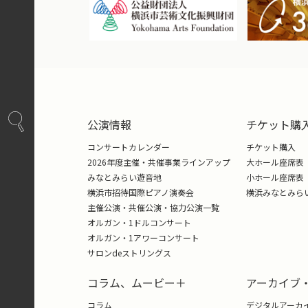
手数料：2,000円
(現金支払)
振込用 銀行口座情報
委託する席番に色を付けた座席
★ホール座席表は下記よりダウンロードいた
大･小ホール 座席表
公演情報
チケット購
◆ チケットの受渡しの事前予約および販
コンサートカレンダー
チケット購入
◆ 販売期間中のチケットの引き上げ
2026年度主催・共催事業ラインアップ
大ホール座席表
みなとみらい遊音地
小ホール座席表
◆ チケットの販売期間は公演前日ま
横浜市招待国際ピアノ演奏会
横浜みなとみら
◆ 公演日当日の当日券販売は承って
主催公演・共催公演・協力公演一覧
◆ 公演チラシは発売開始から公演日
オルガン・1ドルコンサート
オルガン・1アワーコンサート
サロンdeストリングス
コラム、ムービー＋
アーカイブ
コラム
デジタルアーカ