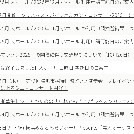
7年6月 大ホール / 2026年12月 小ホール 利用申請可能日のご案内
17日開催「クリスマス・パイプオルガン・コンサート2025」 
7年5月 大ホール / 2026年11月 小ホール の利用申請抽選結果に
7年5月 大ホール / 2026年11月 小ホール 利用申請可能日のご案内
マラソン2025」の開催に伴う交通規制について（10月26日）
は終了しました】大ホール 日曜日 空き日のご案内
13日（木）「第43回横浜市招待国際ピアノ演奏会」プレイベン
者によるミニ・コンサート開催！
者募集】シニアのための「だれでもピアノ®レッスンカフェ202
7年4月 大ホール / 2026年10月 小ホール の利用申請抽選結果に
13日(月・祝) 横浜みなとみらいホールPresents「無人オー