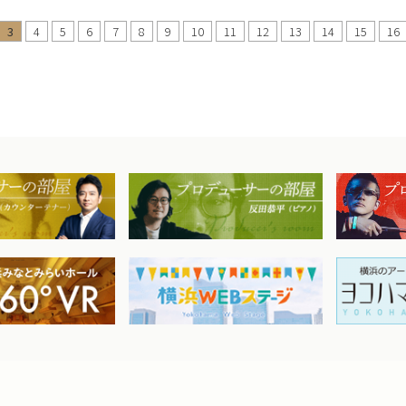
3
4
5
6
7
8
9
10
11
12
13
14
15
16