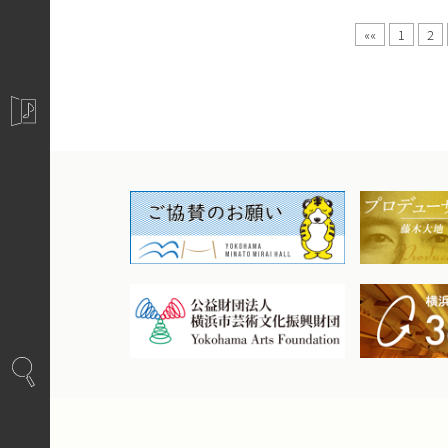
««
1
2