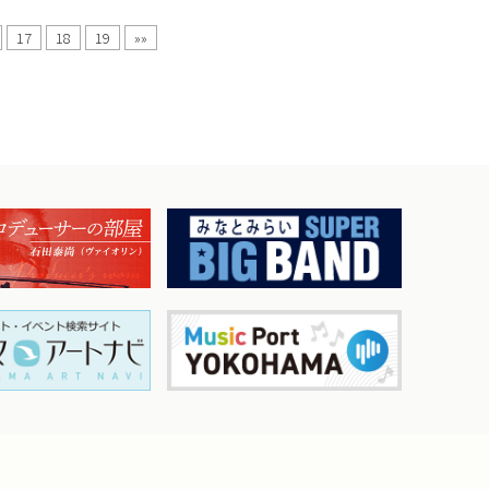
17
18
19
»»