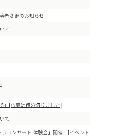
出演者変更のお知らせ
ついて
ト
5」[応募は締め切りました]
ついて
ケストラコンサート 体験会」開催！[イベント