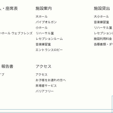
入・座席表
施設案内
施設貸出
大ホール
大小ホール
パイプオルガン
音楽練習室
小ホール
リハーサル室
いホール ウェブフレンズ
リハーサル室
レセプション
レセプションルーム
施設利用料金
音楽練習室
各種書類・ダ
エントランスロビー
・報告書
アクセス
イブ
アクセス
お子様をお連れの方へ
来場者サービス
バリアフリー