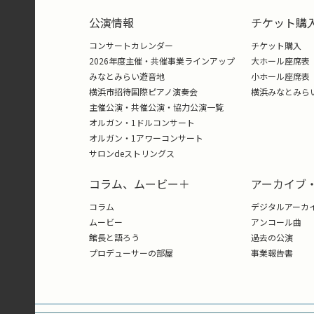
公演情報
チケット購
コンサートカレンダー
チケット購入
2026年度主催・共催事業ラインアップ
大ホール座席表
みなとみらい遊音地
小ホール座席表
横浜市招待国際ピアノ演奏会
横浜みなとみら
主催公演・共催公演・協力公演一覧
オルガン・1ドルコンサート
オルガン・1アワーコンサート
サロンdeストリングス
コラム、ムービー＋
アーカイブ
コラム
デジタルアーカ
ムービー
アンコール曲
館長と語ろう
過去の公演
プロデューサーの部屋
事業報告書