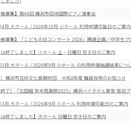
しました]
者募集】第44回 横浜市招待国際ピアノ演奏会
7年4月 大ホール / 2026年10月 小ホール 利用申請可能日のご案内
者募集】「こどもの日コンサート 2026」関連企画／中学生プ
は終了しました】小ホール 土・日曜日 空き日のご案内
7年3月 大ホール / 2026年9月 小ホール の利用申請抽選結果につ
財）横浜市芸術文化振興財団 令和8年度 職員採用のお知らせ
終了〉「石田組 年末感謝祭2025」横浜ベイホテル東急 宿泊
7年3月 大ホール / 2026年9月 小ホール 利用申請可能日のご案内
は終了しました】大ホール 日曜日 空き日のご案内