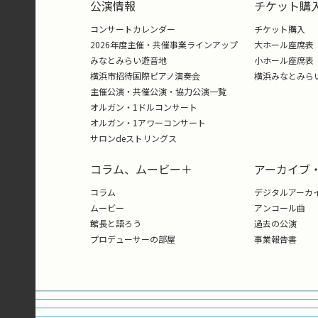
公演情報
チケット購
コンサートカレンダー
チケット購入
2026年度主催・共催事業ラインアップ
大ホール座席表
みなとみらい遊音地
小ホール座席表
横浜市招待国際ピアノ演奏会
横浜みなとみら
主催公演・共催公演・協力公演一覧
オルガン・1ドルコンサート
オルガン・1アワーコンサート
サロンdeストリングス
コラム、ムービー＋
アーカイブ
コラム
デジタルアーカ
ムービー
アンコール曲
館長と語ろう
過去の公演
プロデューサーの部屋
事業報告書