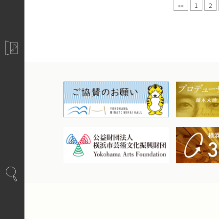
««
1
2