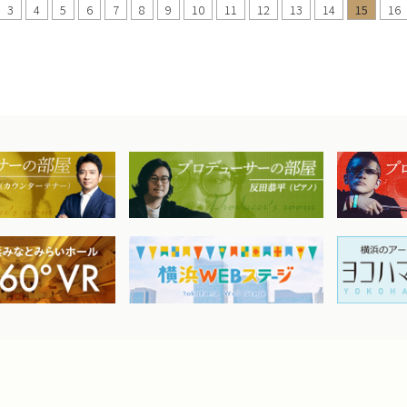
3
4
5
6
7
8
9
10
11
12
13
14
15
16