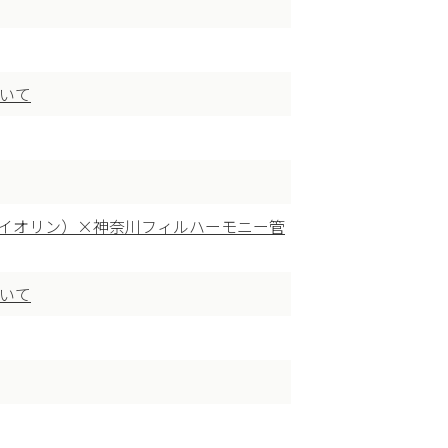
ついて
ァイオリン）×神奈川フィルハーモニー管
ついて