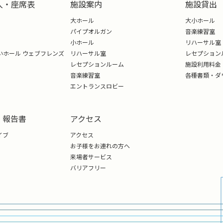
入・座席表
施設案内
施設貸出
大ホール
大小ホール
パイプオルガン
音楽練習室
小ホール
リハーサル室
いホール ウェブフレンズ
リハーサル室
レセプション
レセプションルーム
施設利用料金
音楽練習室
各種書類・ダ
エントランスロビー
・報告書
アクセス
イブ
アクセス
お子様をお連れの方へ
来場者サービス
バリアフリー