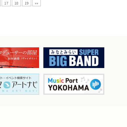
17
18
19
»»