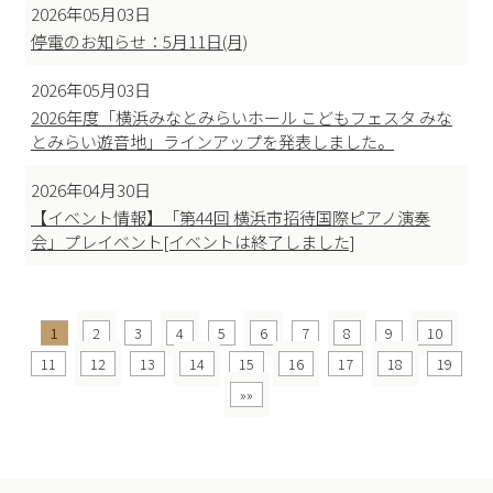
2026年05月03日
停電のお知らせ：5月11日(月)
2026年05月03日
2026年度「横浜みなとみらいホール こどもフェスタ みな
とみらい遊音地」ラインアップを発表しました。
2026年04月30日
【イベント情報】「第44回 横浜市招待国際ピアノ演奏
会」プレイベント[イベントは終了しました]
1
2
3
4
5
6
7
8
9
10
11
12
13
14
15
16
17
18
19
»»