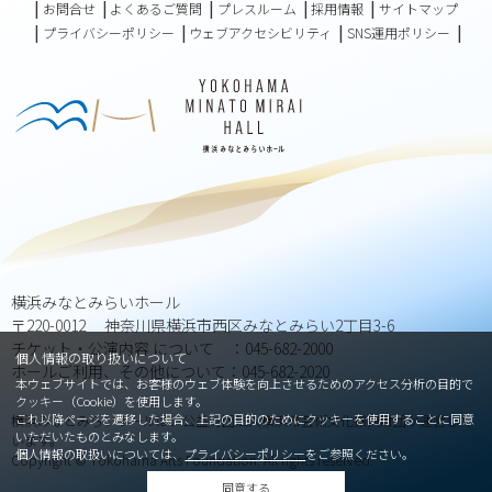
お問合せ
よくあるご質問
プレスルーム
採用情報
サイトマップ
プライバシーポリシー
ウェブアクセシビリティ
SNS運用ポリシー
横浜みなとみらいホール
〒220-0012 神奈川県横浜市西区みなとみらい2丁目3-6
チケット・公演内容 について ：045-682-2000
個人情報の取り扱いについて
ホールご利用、その他について：045-682-2020
本ウェブサイトでは、お客様のウェブ体験を向上させるためのアクセス分析の目的で
クッキー（Cookie）を使用します。
これ以降ページを遷移した場合、上記の目的のためにクッキーを使用することに同意
横浜みなとみらいホールは、公益財団法人横浜市芸術文化振興財団が運営して
いただいたものとみなします。
います。
個人情報の取扱いについては、
プライバシーポリシー
をご参照ください。
Copyright © Yokohama Arts Foundation. All rights reserved.
同意する