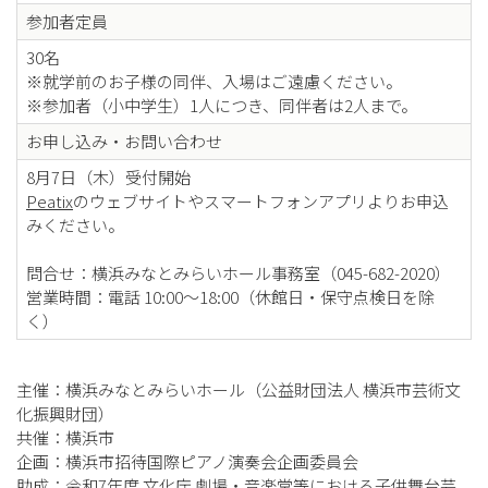
参加者定員
30名
※就学前のお子様の同伴、入場はご遠慮ください。
※参加者（小中学生）1人につき、同伴者は2人まで。
お申し込み・お問い合わせ
8月7日（木）受付開始
Peatix
のウェブサイトやスマートフォンアプリよりお申込
みください。
問合せ：横浜みなとみらいホール事務室（045-682-2020）
営業時間：電話 10:00～18:00（休館日・保守点検日を除
く）
主催：横浜みなとみらいホール（公益財団法人 横浜市芸術文
化振興財団）
共催：横浜市
企画：横浜市招待国際ピアノ演奏会企画委員会
助成：令和7年度 文化庁 劇場・音楽堂等における子供舞台芸