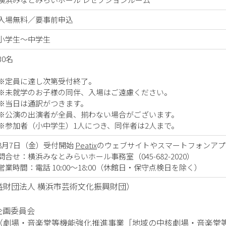
入場無料／要事前申込
小学生～中学生
30名
※定員に達し次第受付終了。
※未就学のお子様の同伴、入場はご遠慮ください。
※当日は通訳がつきます。
※公演の出演者が全員、揃わない場合がございます。
※参加者（小中学生）1人につき、同伴者は2人まで。
8月7日（金）受付開始
Peatix
のウェブサイトやスマートフォンアプ
問合せ：横浜みなとみらいホール事務室（045-682-2020）
営業時間：電話 10:00～18:00（休館日・保守点検日を除く）
財団法人 横浜市芸術文化振興財団）
企画委員会
（劇場・音楽堂等機能強化推進事業［地域の中核劇場・音楽堂