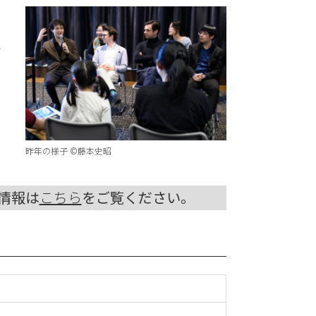
会
昨年の様子 ©藤本史昭
演情報は
こちら
をご覧ください。