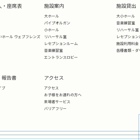
入・座席表
施設案内
施設貸出
大ホール
大小ホール
パイプオルガン
音楽練習室
小ホール
リハーサル室
いホール ウェブフレンズ
リハーサル室
レセプション
レセプションルーム
施設利用料金
音楽練習室
各種書類・ダ
エントランスロビー
・報告書
アクセス
イブ
アクセス
お子様をお連れの方へ
来場者サービス
バリアフリー