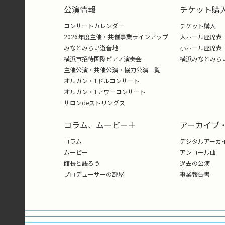
公演情報
チケット購
コンサートカレンダー
チケット購入
2026年度主催・共催事業ラインアップ
大ホール座席表
みなとみらい遊音地
小ホール座席表
横浜市招待国際ピアノ演奏会
横浜みなとみら
主催公演・共催公演・協力公演一覧
オルガン・1ドルコンサート
オルガン・1アワーコンサート
サロンdeストリングス
コラム、ムービー＋
アーカイブ
コラム
デジタルアーカ
ムービー
アンコール曲
館長と語ろう
過去の公演
プロデューサーの部屋
事業報告書