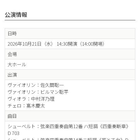
公演情報
日時
2026年10月21日（水） 14:30開演（14:00開場）
会場
大ホール
出演
ヴァイオリン：佐久間聡一
ヴァイオリン：ビルマン聡平
ヴィオラ：中村洋乃理
チェロ：髙木慶太
曲目
シューベルト：弦楽四重奏曲第12番 ハ短調《四重奏断章》
D 703
シューベルト：弦楽四重奏曲第14番ニ短調《死と乙女》D