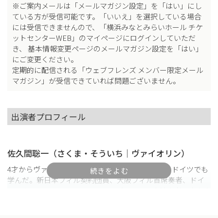
※ご案内メールは「メールマガジン設定」を「はい」にし
ている方が受信可能です。「いいえ」を選択している場合
には受信できませんので、「横浜みなとみらいホール チケ
ットセンターWEB」のマイページにログインしていただ
き、 基本情報変更ページのメールマガジン設定を「はい」
にご変更ください。
定期的に配信される「ウェブフレンズ メンバー限定メール
マガジン」が受信できていれば問題ございません。
出演者プロフィール
佐久間聡一（さくま・そういち｜ヴァイオリン）
4才からヴァイオリンをはじめ、桐朋学園大卒業。ドイツでも
学んだ。新日本フィル契約団員、大阪フィル首席奏者、ドイ
ツ・カンマーフィルハーモニー・ブレーメン客演奏者、広島交
響楽団の第1コンサートマスターをつとめた。現在は、ソリス
ト、室内楽奏者、客演コンサートマスターとして多彩な活動