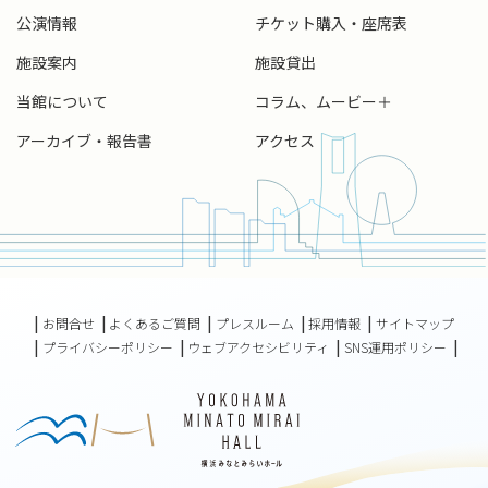
公演情報
チケット購入・座席表
ビルマン聡平（びるまん・そうへい｜ヴァイオリン）
施設案内
施設貸出
3歳よりヴァイオリンを始める。東京芸術大学音楽学部附属音
楽高等学校卒業。同大学を経て、ローザンヌ高等音楽院卒
当館について
コラム、ムービー＋
業。同大学院修士課程修了。 ローザンヌ（スイス）において
アーカイブ・報告書
アクセス
Sinfonietta de Lausanne のアカデミー課程修了。 8歳で京都音
楽コンクール金賞奨励賞。全日本学生音楽コンクール第3位入
賞。日本演奏家コンクール優勝。ＹＢＰ国際コンクール優
勝。大阪国際コンクール第3位入賞。 新日本フィルハーモニー
交響楽団2ndヴァイオリン首席奏者。 ピアノ五重奏団
「Mercedes Ensemble」「DSCH弦楽四重奏団」「石田組」
メンバー。 「CHILL CLASSIC CONCERT」（チルクラシック
コンサート） 企画、及びコンサートマスター。 読売カルチャ
お問合せ
よくあるご質問
プレスルーム
採用情報
サイトマップ
ー「生演奏で楽しむクラシック名曲サロン」（錦糸町、荻
プライバシーポリシー
ウェブアクセシビリティ
SNS運用ポリシー
窪）講師。 作曲家、ピアニストの中山博之と20年に渡るDUO
活動において、３枚のアルバム「耳に残るは君の歌声」
「voice of the violin」「chaconne」をリリース。