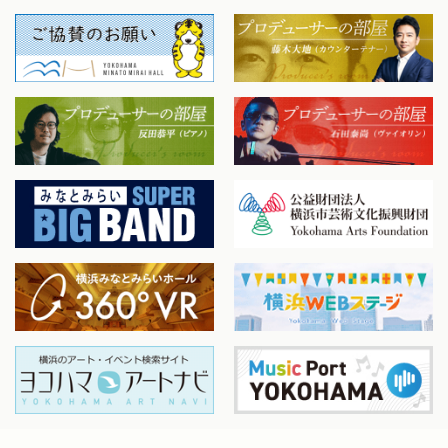
で活躍の幅を広げている。「その魅力的な音色で聴衆を一つ
にする力がある」(音楽の友)など誌上でもたびたび注目を浴び
ている。また、YouTubeの〈愉快なヴァイオリン教室サロン・
フリッツ〉では楽しみながら学ぶ番組作りで多くの音楽愛好
家から人気を博している。（チャンネル登録者1万人超）洗足
学園音楽大学非常勤講師。2014 年10月石田組に加入。