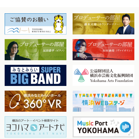
る。 アン・セット・シスとは“176”のフランス語読み、88鍵
×2＝176から由来する。2台のピアノの176鍵盤を縦横無尽に
駆使し、新たな世界を探る。 2020年3月に東京・紀尾井ホール
にて「レスピーギ/ローマ三部作」ピアノ2台版を世界初編曲し
演奏、そして同時にカワイ出版より楽譜を出版、新たなる2台
ピアノのレパートリーの誕生に話題を集め、絶賛された。
2021年秋にはエイベックス・クラシックスよりジョン・ウィ
リアムズのアルバムをリリース。