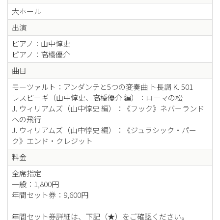
大ホール
出演
ピアノ：山中惇史
ピアノ：高橋優介
曲目
モーツァルト：アンダンテと5つの変奏曲 ト長調 K. 501
レスピーギ（山中惇史、高橋優介 編）：ローマの松
J. ウィリアムズ（山中惇史 編）：《フック》ネバーランド
への飛行
J. ウィリアムズ（山中惇史 編）：《ジュラシック・パー
ク》エンド・クレジット
料金
全席指定
一般：1,800円
年間セット券：9,600円
年間セット券詳細は、下記（★）をご確認ください。