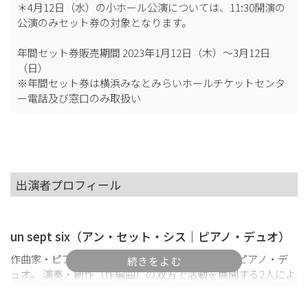
＊4月12日（水）の小ホール公演については、11:30開演の
公演のみセット券の対象となります。
年間セット券販売期間 2023年1月12日（木）～3月12日
（日）
※年間セット券は横浜みなとみらいホールチケットセンタ
ー電話及び窓口のみ取扱い
出演者プロフィール
un sept six（アン・セット・シス｜ピアノ・デュオ）
作曲家・ピアニストの山中惇史と高橋優介によるピアノ・デ
ュオ。 演奏・創作（作編曲）の双方で活動を展開する2人によ
り2019年に結成、独自の作編曲作品を軸にプログラミングす
るユニークな活動により注目を集める気鋭のユニットであ