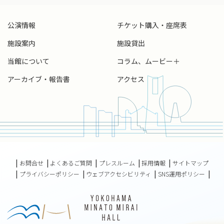
ⓒTakafumiUeno
公演情報
チケット購入・座席表
施設案内
施設貸出
山中惇史（やまなか・あつし｜ピアノ、作曲・編曲）
当館について
コラム、ムービー＋
東京藝術大学音楽学部作曲科を経て同大学音楽研究科修士課
アーカイブ・報告書
アクセス
程作曲専攻修了。後に同大学器楽専攻ピアノ科卒業。 第26回
奏楽堂日本歌曲コンクール作曲部門第1位受賞。 器楽、室内
楽、合唱など多数がヤマハミュージックメディア、カワイ出版
などから出版されている。またピアニストとしては2018年に
リサイタル・デビュー。 共演者としても絶大なる信頼を置か
れ、国内外の著名なアーティストと共演を重ねる。ピアニス
ト、作曲家、アレンジャーとして参加した各CDはレコード芸
術誌にて特選盤、 準特選盤に選出されている。東京交響楽
お問合せ
よくあるご質問
プレスルーム
採用情報
サイトマップ
団、東京フィルハーモニー交響楽団、神奈川フィルハーモニ
プライバシーポリシー
ウェブアクセシビリティ
SNS運用ポリシー
ー管弦楽団、群馬交響楽団など多数のオーケストラとの共
演、作品が演奏されている。