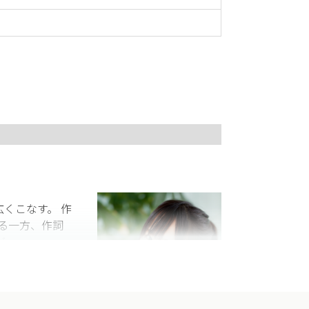
広くこなす。 作
する一方、作詞
デビュー。
リコンアニメアルバム
来る高IQ団体
なる。 1ツイー
マニアとしても