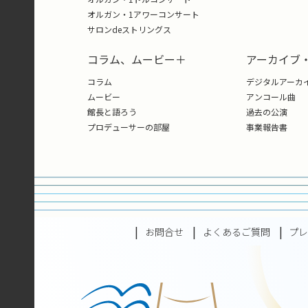
卒業生紹介演奏会』に出演。2006年
オルガン・1アワーコンサート
留学。その後ドイツのミュンヘンに
サロンdeストリングス
ケストラにおいて研鑽を積んだ。
指揮を小林研一郎、松尾葉子、田中良
コラム、ムービー＋
アーカイブ
シュ・ラヨヴィチ、エルヴィン・ア
コラム
デジタルアーカ
これまでにウィーン・プロ・アルテ
ムービー
アンコール曲
団、群馬交響楽団、仙台フィルハー
館長と語ろう
過去の公演
団、瀬戸フィルハーモニー交響楽団
プロデューサーの部屋
事業報告書
の作品・オペラの初演を数多く行う
お問合せ
よくあるご質問
プ