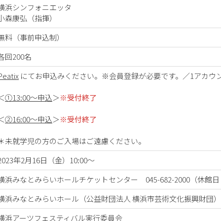
横浜シンフォニエッタ
小森康弘（指揮）
無料（事前申込制）
各回200名
Peatix
にてお申込みください。※会員登録が必要です。／1アカウ
＜
①13:00～申込
＞
※受付終了
＜
②16:00～申込
＞
※受付終了
＊未就学児の方のご入場はご遠慮ください。
2023年2月16日（金）10:00～
横浜みなとみらいホールチケットセンター 045-682-2000（休館日・
横浜みなとみらいホール（公益財団法人 横浜市芸術文化振興財団）
横浜アーツフェスティバル実行委員会