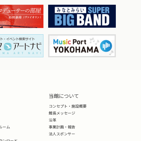
ポーター1万人超
、「七つの大
ろっく！」PA
。2005年横浜
ュルネ音楽祭に
な音楽祭にも
」、モーツァル
外にてCDリリ
当館について
オーケストラで
コンセプト・施設概要
館長メッセージ
沿革
ルーム
事業計画・報告
首席卒業。『新
法人スポンサー
ウンロード