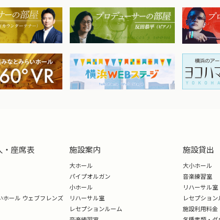
ら開発まで深く関わったイヤホンのクラウドファンディングでサ
成し話題となる。 代表作としては「のんのんびより」宮内れんげ
リオンライブ! シアターデイズ」天空橋朋花、「ぼっち・ざ・
。
トラ）
監督山田和樹によりトマトフィルハーモニー管弦楽団として創設
社団法人化する。その後の快進撃は、フランス/ラ・フォル・ジ
に、モスクワ/ロストロポーヴィッチ国際音楽祭等海外の著名
019年モスクワ公演では、プロコフィエフ交響曲第1番「古典
ーショナルな大成功を収めメディアでも大きく放映された。国内
入・座席表
施設案内
施設貸出
音楽会」にも度々出演し、国内外から大きな注目を集めている
受賞。
大ホール
大小ホール
パイプオルガン
音楽練習室
小ホール
リハーサル室
揮）
いホール ウェブフレンズ
リハーサル室
レセプション
教育学部音楽科卒業後、東京芸術大学音楽学部指揮科に入学、
レセプションルーム
施設利用料金
音楽練習室
各種書類・ダ