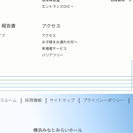
同大学院修了。2006～07年、ウィーン国立音楽演劇大学オー
エントランスロビー
てバイエルン放送交響楽団、ミュンヘン・フィルハーモニー管
和、小田野宏之、クルト・マズア、ハンス＝マルティン・シュ
・報告書
アクセス
チェルの各氏に師事。
イブ
アクセス
・オーケストラ、ニース・オペラ座管弦楽団、日本フィルハーモ
お子様をお連れの方へ
モニー管弦楽団、名古屋フィルハーモニー交響楽団、セントラ
来場者サービス
、九州交響楽団等、国内外の多数のオーケストラを指揮するほ
バリアフリー
。
レスルーム
採用情報
サイトマップ
プライバシーポリシー
横浜みなとみらいホール