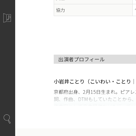
協力
出演者プロフィール
小岩井ことり（こいわい・ことり
京都府出身、2月15日生まれ。ピアレ
詞、作曲、DTMもしていたことから、
作曲家として楽曲提供なども行っている。
「Sister」が収録されたCD「THE IDO
ランキングで1位、アルバムランキング
であるMENSAの会員になったことを公
トで数万本のイヤホンを売り、自身も