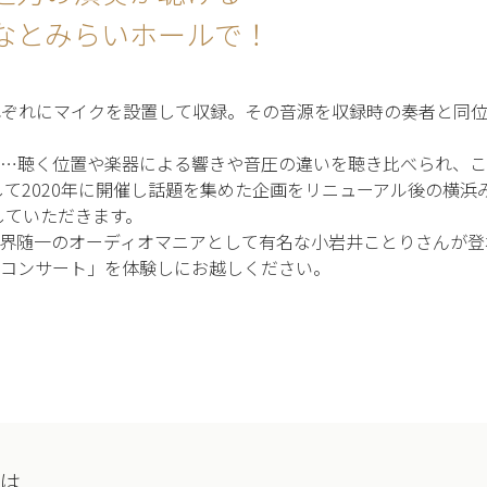
なとみらいホールで！
れぞれにマイクを設置して収録。その音源を収録時の奏者と同
り…聴く位置や楽器による響きや音圧の違いを聴き比べられ、こ
して2020年に開催し話題を集めた企画をリニューアル後の横
していただきます。
界随一のオーディオマニアとして有名な小岩井ことりさんが登
ラコンサート」を体験しにお越しください。
た
とは