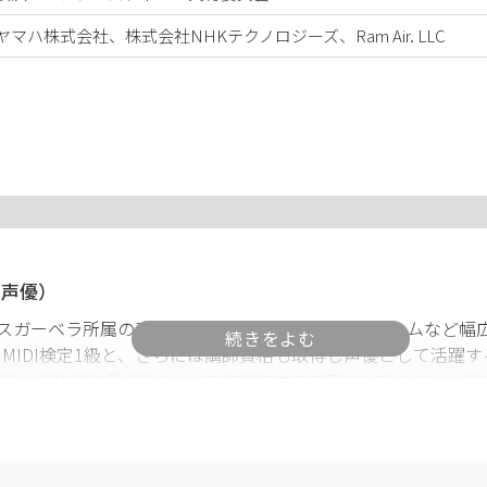
ヤマハ株式会社、株式会社NHKテクノロジーズ、Ram Air. LLC
｜声優）
スガーベラ所属の声優。 2011年よりTVアニメやゲームなど幅
MIDI検定1級と、さらには講師資格も取得し声優として活躍
 2018年4月「Sister」の作詞作曲で作家としてメジャー
LM@STER MILLION LIVE! M@STER SPARKLE 08」はオ
で6位を飾る。 2019年4月に全人口の2%のみが入ることの出
表。 Twitterトレンド１位に入るなど、各メディアでも話題と
150機種以上のイヤホン・ヘッドフォンを所有するオーディオ