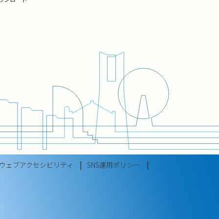
ケストラ指揮科に
弦楽団等のオー
ナイト、ウロ
ニー交響楽
ル愛知交響楽
か、邦人作曲家
ウェブアクセシビリティ
SNS運用ポリシー