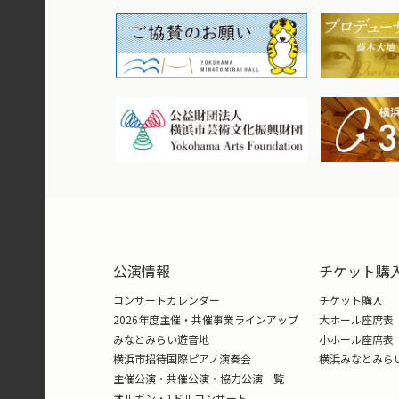
有名。 2020年4月アイデア出しか
え、支援額1億6600万円超えを達
罪」エレイン、「アイドルマスター ミ
さん、「D4DJ」海原ミチルほか多数
横浜シンフォニエッタ（オーケス
1998年、東京藝術大学学内にて音楽
シンフォニエッタに改名、10年一般
日本の楽団として初めて招聘を皮切り
度々招聘され現地で大絶賛される。2
ト交響曲第39番を暗譜演奏しセンセ
公演情報
チケット購
ース多数。テレビ朝日「題名のない
ある。横浜文化賞文化・芸術奨励賞
コンサートカレンダー
チケット購入
2026年度主催・共催事業ラインアップ
大ホール座席表
みなとみらい遊音地
小ホール座席表
小森康弘（こもり・やすひろ｜指
横浜市招待国際ピアノ演奏会
横浜みなとみら
栃木県宇都宮市生まれ。宇都宮大学
主催公演・共催公演・協力公演一覧
オルガン・1ドルコンサート