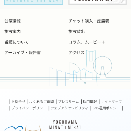
ボストン交響楽団
公演情報
チケット購入・座席表
ボストン交響楽団の歴史は、2021／22シーズンで141年目を迎
える。本拠地ボストンでの公演のほか、タングルウッド音楽
施設案内
施設貸出
祭への出演や、ボストン・ポップス・オーケストラでも世界
当館について
コラム、ムービー＋
的に知られている。COVID-19パンデミックを受けた20／21シ
ーズンは、ボストン響の配信プラットフォーム「BSO NOW」
アーカイブ・報告書
アクセス
で世界中の観客に演奏を届けた。音楽監督は初代のヘンシェ
ルからニキシュ、クーセヴィツキー、ミュンシュらへと引き
継がれ、1973年には小澤征爾が13代目音楽監督に就任、2002
年まで29年間務めた。14／15シーズンからはアンドリス・ネ
ルソンスが音楽監督に就任。3度のグラミー賞受賞のほか、欧
州・アジアツアーの開催や、ライプツィヒ・ゲヴァントハウス
管との連携など、ボストン響の新たな時代の幕開けとなっ
た。
お問合せ
よくあるご質問
プレスルーム
採用情報
サイトマップ
プライバシーポリシー
ウェブアクセシビリティ
SNS運用ポリシー