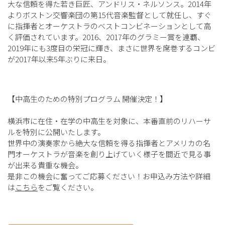
大な信頼を得た若き巨匠、アンドリス・ネルソンス。2014年
よりボストン交響楽団の第15代音楽監督として就任し、すぐ
に指揮者とオーケストラのベストコンビネーションとして高
く評価されています。2016、2017年のグラミー賞を連覇、
2019年にも3度目の栄冠に輝き、まさに世界を席巻するコンビ
が2017年以来5年ぶりに来日。
【中高生のための特別プログラム 開催決定！】
横浜市に在住・在学の中高生を対象に、本番直前のリハーサ
ルを特別に公開いたします。
世界中の演奏家から絶大な信頼を得る指揮者とアメリカの名
門オーケストラが音楽を創り上げていく様子を間近で見る事
が出来る貴重な機会。
是非この機会に奮ってご応募ください！お申込み方法や詳細
は
こちら
をご覧ください。