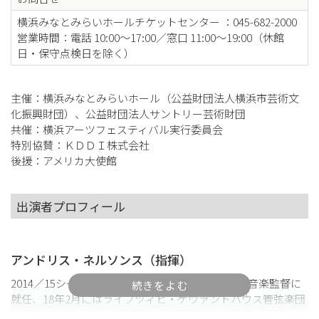
横浜みなとみらいホールチケットセンター ：045-682-2000
営業時間：電話 10:00～17:00／窓口 11:00～19:00（休館
日・保守点検日を除く）
主催：横浜みなとみらいホール（公益財団法人横浜市芸術文
化振興財団）、公益財団法人サントリー芸術財団
共催：横浜アーツフェスティバル実行委員会
特別協賛：ＫＤＤＩ株式会社
後援：アメリカ大使館
出演者プロフィール
アンドリス・ネルソンス（指揮）
2014／15シーズンよりボストン交響楽団の第15代音楽監督に
就任、18年2月にはライプツィヒ・ゲヴァントハウス管弦楽団
のカペルマイスター（楽長）にも就任した。ボストン響と