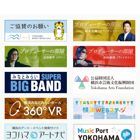
は、ショスタコーヴィチ交響曲全曲録音のプロジェクトを行
っており、これまでに3つのグラミー賞を獲得。20／21シーズ
ンは、COVID-19パンデミックの中で、ボストン響の配信プラ
ットフォーム「BSO NOW」を通じて配信された、シンフォニ
ーホールにて収録の15公演のうち、6公演で同楽団を指揮。20
年1月にはウィーン・フィルのニューイヤー・コンサートを指
揮し、その様子は世界中に届けられた。
ⓒMarco Borggreve