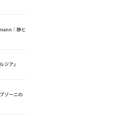
mann：静と
ルジア」​
―ブゾーニの