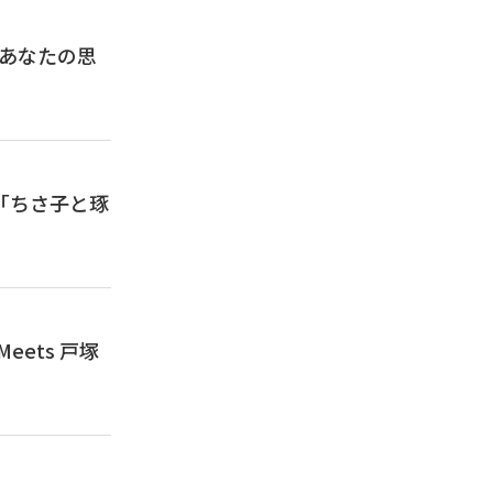
Cー「あなたの思
ICー「ちさ子と琢
ets 戸塚