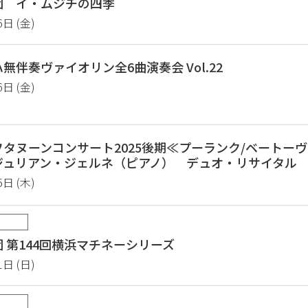
団 イ・ムジチの四季
6日 (金)
伴奏ヴァイオリン全6曲演奏会 Vol.22
6日 (金)
タヌーンコンサート2025後期≪プーランク/ベートー
ジュリアン・ジェルネ（ピアノ） デュオ・リサイタル
5日 (木)
 第144回横浜マチネーシリーズ
1日 (日)