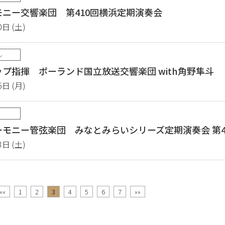
ニー交響楽団 第410回横浜定期演奏会
0日 (土)
ル
プ指揮 ポーランド国立放送交響楽団 with角野隼斗
5日 (月)
モニー管弦楽団 みなとみらいシリーズ定期演奏会 第4
3日 (土)
««
1
2
3
4
5
6
7
»»