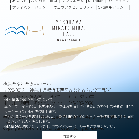
お問合せ
よくあるご質問
プレスルーム
採用情報
サイトマップ
プライバシーポリシー
ウェブアクセシビリティ
SNS運用ポリシー
横浜みなとみらいホール
〒220-0012 神奈川県横浜市西区みなとみらい2丁目3-6
チケット・公演内容 について ：045-682-2000
個人情報の取り扱いについて
ホールご利用、その他について：045-682-2020
本ウェブサイトでは、お客様のウェブ体験を向上させるためのアクセス分析の目的で
クッキー（Cookie）を使用します。
これ以降ページを遷移した場合、上記の目的のためにクッキーを使用することに同意
横浜みなとみらいホールは、公益財団法人横浜市芸術文化振興財団が運営して
いただいたものとみなします。
います。
個人情報の取扱いについては、
プライバシーポリシー
をご参照ください。
Copyright © Yokohama Arts Foundation. All rights reserved.
同意する