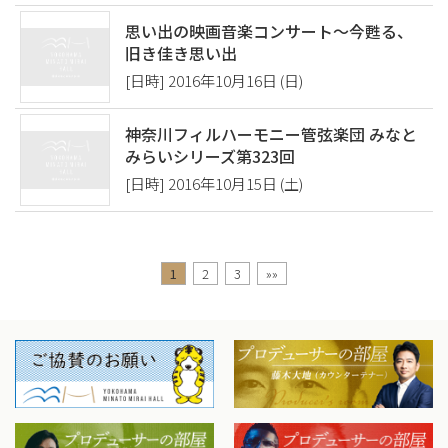
思い出の映画音楽コンサート〜今甦る、
旧き佳き思い出
[日時] 2016年10月16日 (日)
神奈川フィルハーモニー管弦楽団 みなと
みらいシリーズ第323回
[日時] 2016年10月15日 (土)
1
2
3
»»