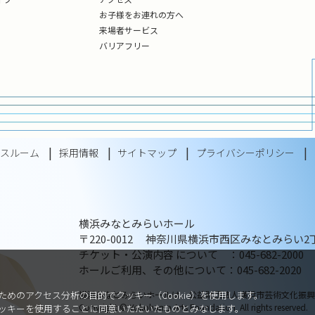
お子様をお連れの方へ
来場者サービス
バリアフリー
レスルーム
採用情報
サイトマップ
プライバシーポリシー
横浜みなとみらいホール
〒220-0012 神奈川県横浜市西区みなとみらい2丁
チケット・公演内容 について ：045-682-2000
ホールご利用、その他について：045-682-2020
横浜みなとみらいホールは、公益財団法人横浜市芸術文化振興
めのアクセス分析の目的でクッキー（Cookie）を使用します。
Copyright © Yokohama Arts Foundation. All rights reserved.
ッキーを使用することに同意いただいたものとみなします。