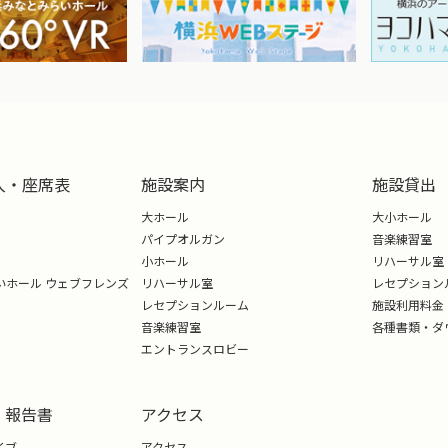
入・座席表
施設案内
施設貸出
大ホール
大小ホール
パイプオルガン
音楽練習室
小ホール
リハーサル室
いホール ウェブフレンズ
リハーサル室
レセプション
レセプションルーム
施設利用料金
音楽練習室
各種書類・ダ
エントランスロビー
・報告書
アクセス
イブ
アクセス