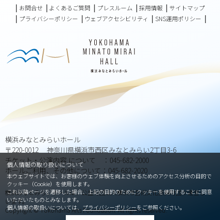
お問合せ
よくあるご質問
プレスルーム
採用情報
サイトマップ
プライバシーポリシー
ウェブアクセシビリティ
SNS運用ポリシー
横浜みなとみらいホール
〒220-0012 神奈川県横浜市西区みなとみらい2丁目3-6
チケット・公演内容 について ：045-682-2000
個人情報の取り扱いについて
ホールご利用、その他について：045-682-2020
本ウェブサイトでは、お客様のウェブ体験を向上させるためのアクセス分析の目的で
クッキー（Cookie）を使用します。
これ以降ページを遷移した場合、上記の目的のためにクッキーを使用することに同意
横浜みなとみらいホールは、公益財団法人横浜市芸術文化振興財団が運営して
いただいたものとみなします。
います。
個人情報の取扱いについては、
プライバシーポリシー
をご参照ください。
Copyright © Yokohama Arts Foundation. All rights reserved.