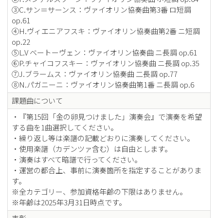
③C.サン＝サーンス：ヴァイオリン協奏曲第3番 ロ短調
op.61
④H.ヴィエニアフスキ：ヴァイオリン協奏曲第2番 ニ短調
op.22
⑤L.V ベートーヴェン：ヴァイオリン協奏曲 ニ長調 op.61
⑥P.チャイコフスキー：ヴァイオリン協奏曲 ニ長調 op.35
⑦J.ブラームス：ヴァイオリン協奏曲 二長調 op.77
⑧N.パガニーニ：ヴァイオリン協奏曲第1番 ニ長調 op.6
課題曲について
・『第15回「金の卵見つけました」演奏会』で演奏を希望
する曲を1曲選択してください。
・繰り返し等は楽譜の記載どおりに演奏してください。
・使用楽譜（カデンツァ含む）は自由とします。
・演奏はすべて暗譜で行ってください。
・運営の都合上、事前に演奏箇所を指定することがありま
す。
※全カテゴリー、参加資格年齢の下限はありません。
※年齢は2025年3月31日時点です。