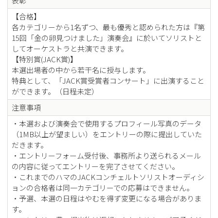
表彰
【合格】
各カテゴリーから1名ずつ、最も優秀と認められた方は『第
15回「金の卵見つけました」演奏会』に於いてソリストと
してオーケストラと共演できます。
【特別賞(JACK賞)】
本選出場者の中から若干名に授与します。
特典として、「JACK賞受賞者コンサート」に出演すること
ができます。（日程未定）
注意事項
・本選および演奏会で使用するプロフィール写真のデータ
（1MB以上が望ましい）をエントリーの際に提出していた
だきます。
・エントリーフォーム受付後、事務所より送られるメール
の内容に従ってエントリーを完了させてください。
・これまでのハマのJACKコンチェルトソリストオーディシ
ョンの合格者は同一カテゴリーでの応募はできません。
・予選、本選の日程はやむを得ず変更になる場合がありま
す。